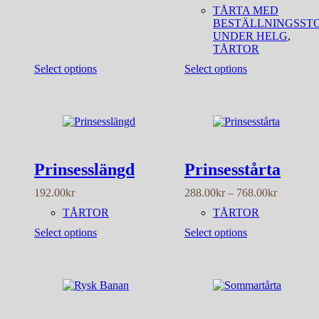
288.00kr
TÅRTA MED
till
BESTÄLLNINGSST
768.00kr
UNDER HELG
,
TÅRTOR
Den
Den
Select options
Select options
här
här
produkten
produkten
har
har
flera
flera
varianter.
varianter.
De
De
olika
olika
Prinsesslängd
Prinsesstårta
alternativen
alternativen
kan
kan
Prisinterv
192.00
kr
288.00
kr
–
768.00
kr
väljas
väljas
288.00kr
på
på
TÅRTOR
TÅRTOR
till
produktsidan
produktsidan
768.00kr
Den
Select options
Select options
här
produkten
har
flera
varianter.
De