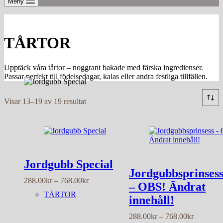
Meny
TÅRTOR
Upptäck våra tårtor – noggrant bakade med färska ingredienser.
Passar perfekt till födelsedagar, kalas eller andra festliga tillfällen.
Visar 13–19 av 19 resultat
Jordgubb Special
Jordgubbsprinses
Prisintervall:
288.00
kr
–
768.00
kr
– OBS! Ändrat
288.00kr
TÅRTOR
till
innehåll!
768.00kr
Prisinterv
288.00
kr
–
768.00
kr