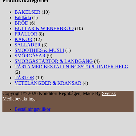
Produktkategorier
olika
alternativen
BAKELSER
(10)
kan
Bildtårta
(1)
väljas
BRÖD
(6)
på
BULLAR & WIENERBRÖD
(10)
produktsidan
FRALLOR
(8)
KAKOR
(12)
SALLADER
(3)
SMOOTHIES & MÜSLI
(1)
SMÖRGÅSAR
(9)
SMÖRGÅSTÅRTOR & LANDGÅNG
(4)
TÅRTA MED BESTÄLLNINGSSTOPP UNDER HELG
(2)
TÅRTOR
(19)
VETELÄNGDER & KRANSAR
(4)
Copyright © 2026 Konditori Regnbågen, Made By
Svensk
Mediabevakning
Beställningsvillkor