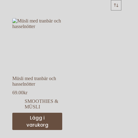
Müsli med tranbär och
hasselnötter
69.00
kr
SMOOTHIES &
MÜSLI
Lägg i
varukorg