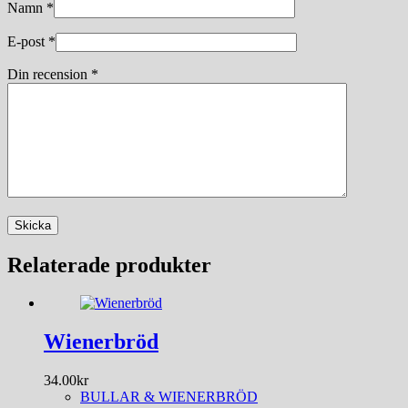
Namn
*
E-post
*
Din recension
*
Skicka
Relaterade produkter
Wienerbröd
34.00
kr
BULLAR & WIENERBRÖD