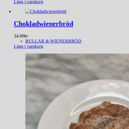
Lägg i varukorg
Chokladwienerbröd
34.00
kr
BULLAR & WIENERBRÖD
Lägg i varukorg