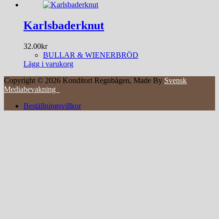
Karlsbaderknut
32.00
kr
BULLAR & WIENERBRÖD
Lägg i varukorg
Copyright © 2026 Konditori Regnbågen, Made By
Svensk
Mediabevakning
Beställningsvillkor