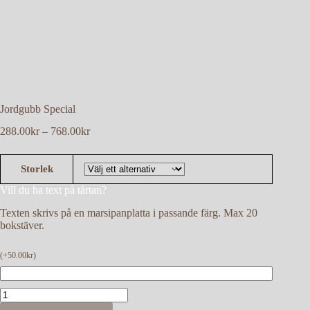
Jordgubb Special
Prisintervall:
288.00
kr
–
768.00
kr
288.00kr
till
768.00kr
Storlek
Vill du ha text på tårtan?
Texten skrivs på en marsipanplatta i passande färg. Max 20
bokstäver.
(
+
50.00
kr
)
Jordgubb
Special